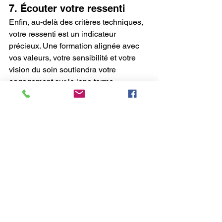
7. Écouter votre ressenti
Enfin, au-delà des critères techniques, 
votre ressenti est un indicateur 
précieux. Une formation alignée avec 
vos valeurs, votre sensibilité et votre 
vision du soin soutiendra votre 
engagement sur le long terme.
En conclusion
Choisir une formation professionnelle 
en massothérapie ne se limite pas à 
apprendre des techniques. Il s’agit de 
poser les bases d’une pratique 
consciente, respectueuse et durable. 
En prenant le temps d’évaluer ces 
critères essentiels, vous maximisez vos 
chances de construire une carrière 
épanouissante et alignée avec votre 