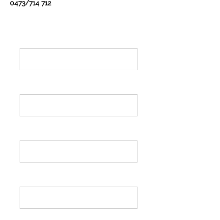
0473/714 712
Nom & Prénom*
Adresse email*
Tél*
Intitulé et date de l'atelier*
Message