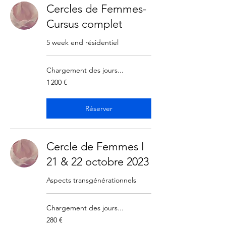
Cercles de Femmes-
Cursus complet
5 week end résidentiel
Chargement des jours...
1 200
1 200 €
euros
Réserver
Cercle de Femmes I
21 & 22 octobre 2023
Aspects transgénérationnels
Chargement des jours...
280
280 €
euros