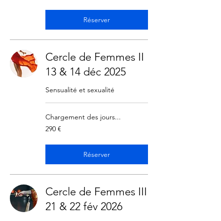
Réserver
Cercle de Femmes II
13 & 14 déc 2025
Sensualité et sexualité
Chargement des jours...
290
290 €
euros
Réserver
Cercle de Femmes III
21 & 22 fév 2026