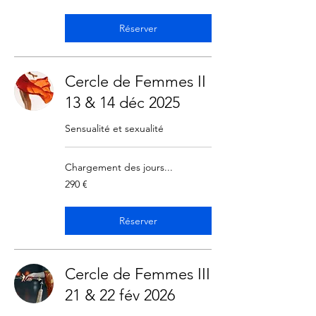
Réserver
Cercle de Femmes II
13 & 14 déc 2025
Sensualité et sexualité
Chargement des jours...
290
290 €
euros
Réserver
Cercle de Femmes III
21 & 22 fév 2026