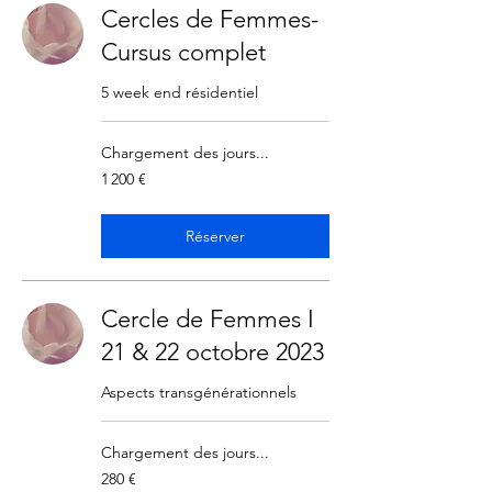
Cercles de Femmes-
Cursus complet
5 week end résidentiel
Chargement des jours...
1 200
1 200 €
euros
Réserver
Cercle de Femmes I
21 & 22 octobre 2023
Aspects transgénérationnels
Chargement des jours...
280
280 €
euros