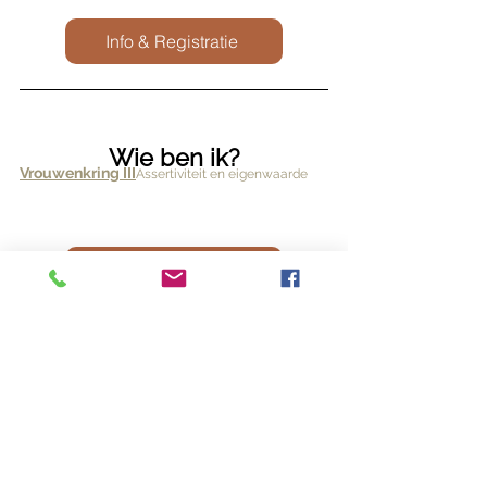
Info & Registratie
Wie ben ik?
Vrouwenkring III
Assertiviteit en eigenwaarde
Info & Inscription
20 & 21 april 2024
Cercle de Femmes IV
Connexion à
l'invisible