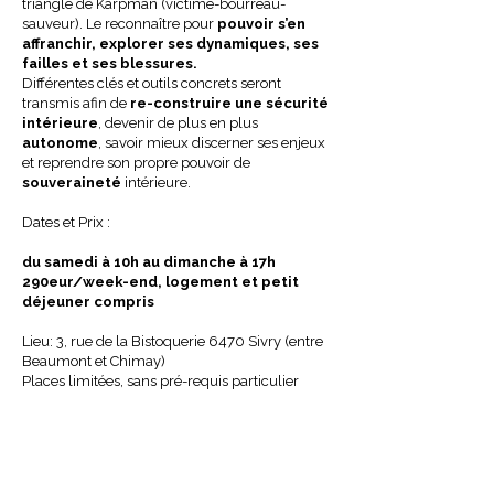
triangle de Karpman (victime-bourreau-
sauveur). Le reconnaître pour
pouvoir s’en
affranchir, explorer ses dynamiques, ses
failles et ses blessures.
Différentes clés et outils concrets seront
transmis afin de
re-construire une sécurité
intérieure
, devenir de plus en plus
autonome
, savoir mieux discerner ses enjeux
et reprendre son propre pouvoir de
souveraineté
intérieure.
Dates et Prix :
du samedi à 10h au dimanche à 17h
290eur/week-end, logement et petit
déjeuner compris
Lieu: 3, rue de la Bistoquerie 6470 Sivry (entre
Beaumont et Chimay)
Places limitées, sans pré-requis particulier