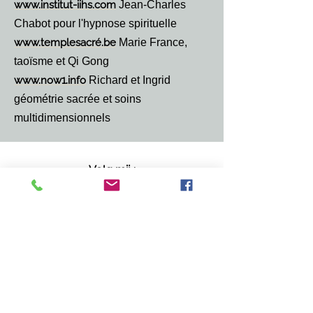
www.institut-iihs.com
Jean-Charles
Chabot pour l'hypnose spirituelle
www.templesacré.be
Marie France,
taoïsme et Qi Gong
www.now1.info
Richard et Ingrid
géométrie sacrée et soins
multidimensionnels
Volg mij :