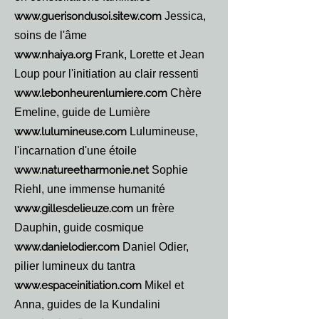
www.guerisondusoi.sitew.com
Jessica,
soins de l'âme
www.nhaiya.org
Frank, Lorette et Jean
Loup pour l'initiation au clair ressenti
www.lebonheurenlumiere.com
Chère
Emeline, guide de Lumière
www.lulumineuse.com
Lulumineuse,
l'incarnation d'une étoile
www.natureetharmonie.net
Sophie
Riehl, une immense humanité
www.gillesdelieuze.com
un frère
Dauphin, guide cosmique
www.danielodier.com
Daniel Odier,
pilier lumineux du tantra
www.espaceinitiation.com
Mikel et
Anna, guides de la Kundalini