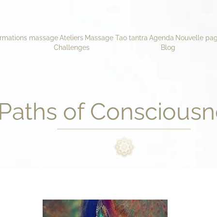
rmations massage
Ateliers
Massage Tao tantra
Agenda
Nouvelle pa
Challenges
Blog
Paths of Consciousn
Women’s Circles Day