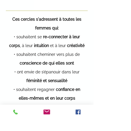
Ces cercles s'adressent à toutes les
femmes qui:
• souhaitent se
re-connecter à leur
corps
, à leur
intuition
et à leur
créativité
• souhaitent cheminer vers plus de
conscience de qui elles sont
• ont envie de s’épanouir dans leur
féminité et sensualité
• souhaitent regagner
confiance en
elles-mêmes et en leur corps
• désirent renouer avec la sensualité et
le potentiel de leur
énergie sexuelle
• désirent découvrir les aspects de la